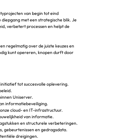
rityprojecten van begin tot eind
 diepgang met een strategische blik. Je
eid, verbetert processen en helpt de
ren regelmatig over de juiste keuzes en
andig kunt opereren, knopen durft door
nitiatief tot succesvolle oplevering.
eleid.
binnen Uniserver.
an informatiebeveiliging.
nze cloud- en IT-infrastructuur.
uwelijkheid van informatie.
agstukken en structurele verbeteringen.
gs, gebeurtenissen en gedragsdata.
entiële dreigingen.