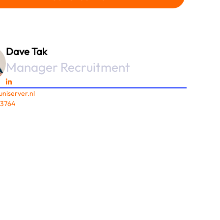
Dave Tak
Manager Recruitment
uniserver.nl
33764