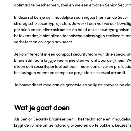
optimaal te beschermen, zoeken we een ervaren Senior Securit
In deze rol ben je de inhoudelijke sparringpartner van de Secu
strategische securityprojecten. Je werkt aan het verder beveil
portalen en cloudinfrastructuur én helpt onze securityorganisati
betekent dat je niet alleen technische oplossingen realiseert, m
verbetert en collega's adviseert.
Je komt terecht in een compact securityteam van drie specialiste
Binnen dit team krijg je veel vrijheid en verantwoordelijkheid. 
alleen een securityportaal beheert, maar een ervaren profession
beslissingen neemt en complexe projecten succesvol afrondt.
Je bouwt direct mee aan de grootste en veiligste soevereine cl
Wat je gaat doen
Als Senior Security Engineer ben jij het technische en inhoudeli
krijgt de ruimte om zelfstandig projecten op te pakken, keuzes