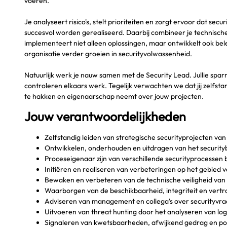
voeren.
Je analyseert risico's, stelt prioriteiten en zorgt ervoor dat secu
succesvol worden gerealiseerd. Daarbij combineer je technische
implementeert niet alleen oplossingen, maar ontwikkelt ook bel
organisatie verder groeien in securityvolwassenheid.
Natuurlijk werk je nauw samen met de Security Lead. Jullie spar
controleren elkaars werk. Tegelijk verwachten we dat jij zelfst
te hakken en eigenaarschap neemt over jouw projecten.
Jouw verantwoordelijkheden
Zelfstandig leiden van strategische securityprojecten van i
Ontwikkelen, onderhouden en uitdragen van het securityb
Proceseigenaar zijn van verschillende securityprocessen 
Initiëren en realiseren van verbeteringen op het gebied v
Bewaken en verbeteren van de technische veiligheid van o
Waarborgen van de beschikbaarheid, integriteit en vertro
Adviseren van management en collega's over securityvra
Uitvoeren van threat hunting door het analyseren van lo
Signaleren van kwetsbaarheden, afwijkend gedrag en pot